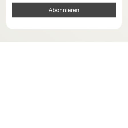
Telefon: +49 6232 4991060
Email:
info@biomedical-center.de
BioMedical Center Speyer
Carl-Dupré-Str. 1