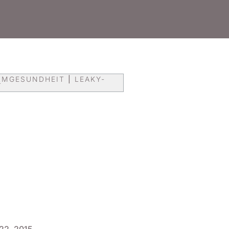
RMGESUNDHEIT
|
LEAKY-
T
 22, 2015