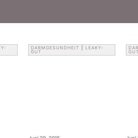
KY-
DARMGESUNDHEIT
|
LEAKY-
DA
GUT
GU
Juni 29, 2015
Juni