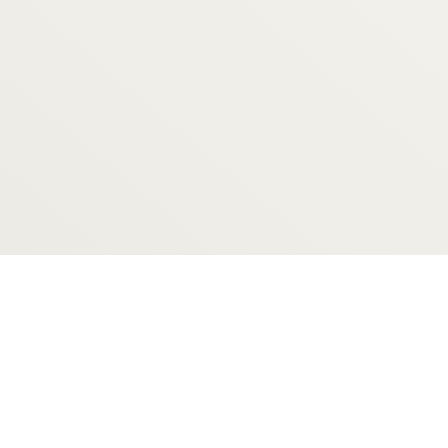
Telefon: +49 6232 4991060
Email:
info@biomedical-center.de
BioMedical Center Speyer
Carl-Dupré-Str. 1
67346 Speyer
GOOGLE MAPS