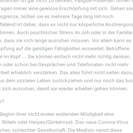
ttrennen ist gar nicht zu denken. Fatigue-Patienten fühlen 
e tragen immer eine gewisse Erschöpfung mit sich. Gehen sie
sgrenze, büßen sie es mehrere Tage lang mit noch
lend ist dabei, dass es nicht nur körperliche Anstrengu
önnen. Auch psychischer Stress im Job oder in der Familie
n, dass sie sich lange ausruhen müssen. Vor allem kann es
fung auf die geistigen Fähigkeiten ausweitet: Betroffene
im Kopf ... Sie können einfach nicht mehr richtig denken,
n oder schon bei Gesprächen und Telefonaten nicht mehr
rbeit erheblich verstärken. Das alles führt nicht selten dazu
s dem sozialen Leben zurückziehen und nur noch das tun
 sich ausruhen, damit sie wieder arbeiten gehen können.
r?
Beginn ihrer nicht enden wollenden Müdigkeit eine
r, Röteln oder Herpes/Gürtelrose). Das neue Corona-Virus
cher, schlechter Gesellschaft. Die Medizin nennt diese