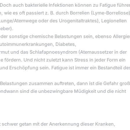
 Doch auch bakterielle Infektionen können zu Fatigue führe
wie es oft passiert z. B. durch Borrelien (Lyme-Borreliose)
Lunge/Atemwege oder des Urogenitaltraktes), Legionellen
ieber).
der sonstige chemische Belastungen sein, ebenso Allergi
utoimmunerkrankungen, Diabetes,
armut und das Schlafapnoesyndrom (Atemaussetzer in der
 fördern. Und nicht zuletzt kann Stress in jeder Form ein
und Erschöpfung sein. Fatigue ist immer ein Bestandteil de
elastungen zusammen auftreten, dann ist die Gefahr groß
gendwann sind die unbezwingbare Müdigkeit und die nicht
it schwer getan mit der Anerkennung dieser Kranken,