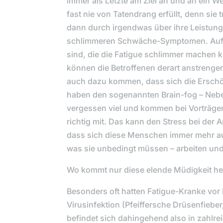
immer als Letzte am Ziel an und an ein We
fast nie von Tatendrang erfüllt, denn si
dann durch irgendwas über ihre Leistung
schlimmeren Schwäche-Symptomen. Auffal
sind, die die Fatigue schlimmer machen k
können die Betroffenen derart anstrenge
auch dazu kommen, dass sich die Erschöp
haben den sogenannten Brain-fog – Nebel 
vergessen viel und kommen bei Vorträge
richtig mit. Das kann den Stress bei der A
dass sich diese Menschen immer mehr au
was sie unbedingt müssen – arbeiten und
Wo kommt nur diese elende Müdigkeit he
Besonders oft hatten Fatigue-Kranke vor 
Virusinfektion (Pfeiffersche Drüsenfiebe
befindet sich dahingehend also in zahlrei