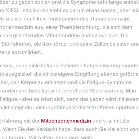
öser zu geben schien und die Symptome sehr lange anhiel
 (CFS). Inzwischen steht es darum etwas besser, aber lei
ch wie vor noch kein funktionierendes Therapiekonzept.
ndrienmedizin aus, einer Therapierichtung, die sich dem
n energieliefernden Mitochondrien darin zuwendet. Die
Störfaktoren, die den Körper und seine Zellen belasten un
stens abzumildern.
mmen, denn viele Fatigue-Patienten haben eine ungesunde
n ausgeleitet, die körpereigene Entgiftung ebenso geförde
dabei, den Körper zu entlasten und die Fatigue-Symptome
funden und beseitigt wird, bringt eine Verbesserung. Man
atigue – aber es lohnt sich, denn das Leben wird mit jede
ald steigt die Leistungsfähigkeit der Betroffenen spürbar a
 Erfahrung mit der
Mitochodrienmedizin
und v. a. mit der
 Wenn Sie den Verdacht habe, dass auch Sie vielleicht von
ich bei uns. Wir helfen Ihnen gern weiter.