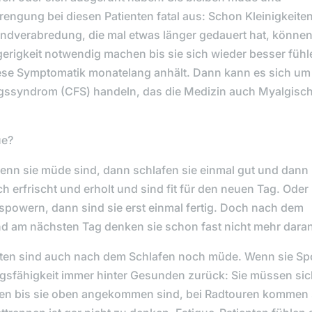
rengung bei diesen Patienten fatal aus: Schon Kleinigkeiten
endverabredung, die mal etwas länger gedauert hat, können
erigkeit notwendig machen bis sie sich wieder besser fühl
ese Symptomatik monatelang anhält. Dann kann es sich um
ssyndrom (CFS) handeln, das die Medizin auch Myalgisc
ue?
enn sie müde sind, dann schlafen sie einmal gut und dann
ch erfrischt und erholt und sind fit für den neuen Tag. Oder
spowern, dann sind sie erst einmal fertig. Doch nach dem
d am nächsten Tag denken sie schon fast nicht mehr dara
ienten sind auch nach dem Schlafen noch müde. Wenn sie Sp
tungsfähigkeit immer hinter Gesunden zurück: Sie müssen sic
en bis sie oben angekommen sind, bei Radtouren kommen 