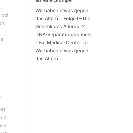
als eine „Pumpe“
,
Wir haben etwas gegen
 bei
das Altern …Folge I – Die
en.
Genetik des Alterns: 2.
DNA-Reparatur und mehr
he
- Bio Medical Center
zu
Wir haben etwas gegen
das Altern …
n.
ort
h z.
sie