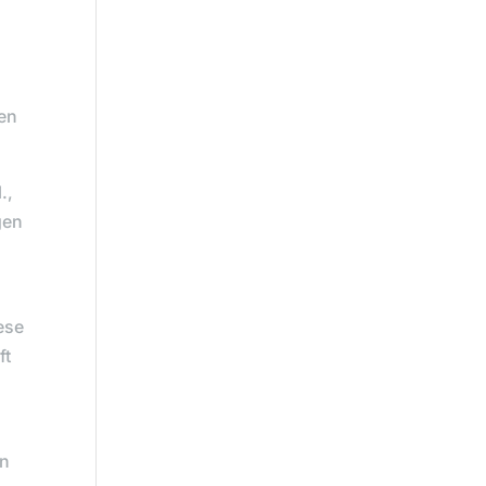
gen
l
.,
gen
ese
ft
en