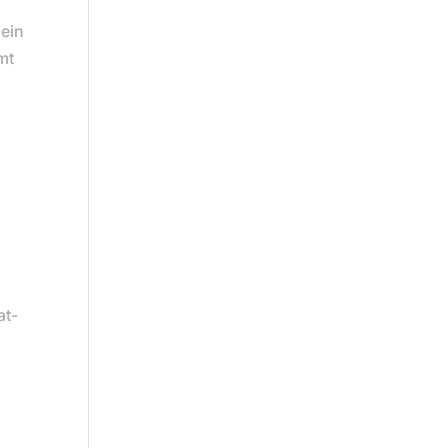
 ein
mt
n
at-