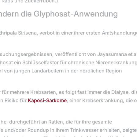
, Raps und Zuckerrüben.)
ändern die Glyphosat-Anwendung
thripala Sirisena
, verbot in einer ihrer ersten Amtshandlun
rsuchungsergebnissen, veröffentlicht von
Jayasumana et a
phosat ein Schlüsselfaktor für chronische Nierenerkrankun
hl von jungen Landarbeitern in der nördlichen Region
für mehrere Krebsarten, es folgt fast immer die Dialyse, di
n Risiko für
Kaposi-Sarkome
, einer Krebserkrankung, die o
e, durchgeführt an Ratten, die für ihre gesamte
 und/oder Roundup in ihrem Trinkwasser erhielten, zeigt